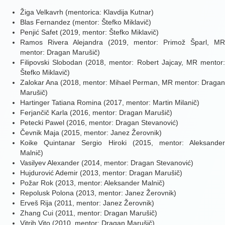
Žiga Velkavrh (mentorica: Klavdija Kutnar)
Blas Fernandez (mentor: Štefko Miklavič)
Penjić Safet (2019, mentor: Štefko Miklavič)
Ramos Rivera Alejandra (2019, mentor: Primož Šparl, MR
mentor: Dragan Marušič)
Filipovski Slobodan (2018, mentor: Robert Jajcay, MR mentor:
Štefko Miklavič)
Zalokar Ana (2018, mentor: Mihael Perman, MR mentor: Dragan
Marušič)
Hartinger Tatiana Romina (2017, mentor: Martin Milanič)
Ferjančič Karla (2016, mentor: Dragan Marušič)
Petecki Pawel (2016, mentor: Dragan Stevanović)
Čevnik Maja (2015, mentor: Janez Žerovnik)
Koike Quintanar Sergio Hiroki (2015, mentor: Aleksander
Malnič)
Vasilyev Alexander (2014, mentor: Dragan Stevanović)
Hujdurović Ademir (2013, mentor: Dragan Marušič)
Požar Rok (2013, mentor: Aleksander Malnič)
Repolusk Polona (2013, mentor: Janez Žerovnik)
Erveš Rija (2011, mentor: Janez Žerovnik)
Zhang Cui (2011, mentor: Dragan Marušič)
Vitrih Vito (2010, mentor: Dragan Marušič)