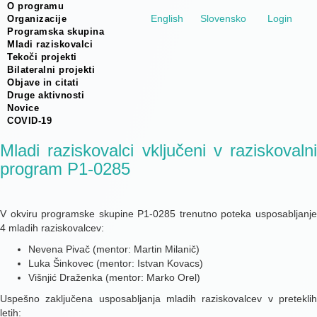
O programu
English
Slovensko
Login
Organizacije
Programska skupina
Mladi raziskovalci
Tekoči projekti
Bilateralni projekti
Objave in citati
Druge aktivnosti
Novice
COVID-19
Mladi raziskovalci vključeni v raziskovalni
program P1-0285
V okviru programske skupine P1-0285 trenutno poteka
usposabljanje
4 mladih raziskovalcev
:
Nevena Pivač (mentor: Martin Milanič)
Luka Šinkovec (mentor: Istvan Kovacs)
Višnjić Draženka (mentor: Marko Orel)
Uspešno zaključena usposabljanja mladih raziskovalcev v preteklih
letih: