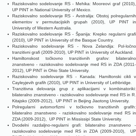
Raziskovalno sodelovanje RS - Mehika: Mooreovi graf (2010),
UP PINT in National University of Mexico.
Raziskovalno sodelovanje RS - Avstralija: Obstoj polregularnih
elementov v permutacijskih grupah (2010), UP PINT in
University of Western Australia.
Raziskovalno sodelovanje RS - Španija: Krepko regularni grafi
(2010), UP PINT in University of the Basque Country.
Raziskovalno sodelovanje RS - Nova Zelandija: Pol-ločno
tranzitivni grafi (2009-2010), UP PINT in University of Auckland.
Hamiltonskost točkovno tranzitivnih grafov: bilateralno
znanstveno - raziskovalno sodelovanje med RS in ZDA (2011-
2012), UP PINT in Ohio State University.
Raziskovalno sodelovanje RS - Kanada: Hamiltonski cikli v
Cayleyjevih grafih (2010), UP PINT in University of Lethbridge.
Tranzitivna delovanja grup z aplikacijami v kombinatoriki:
bilateralno znanstveno - raziskovalno sodelovanje med RS in R.
Kitajsko (2009-2012), UP PINT in Beijing Jiaotong University.
Polregularni avtomorfizmi v točkovno tranzitivnih grafih:
bilateralno znanstveno - raziskovalno sodelovanje med RS in
ZDA (2009-2012), UP PINT in Mississipi State University.
Dvodelni razdaljno-regularni grafi: bilateralno znanstveno -
raziskovalno sodelovanje med RS in ZDA (2009-2010), UP