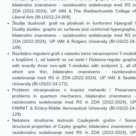
bilateralno znanstveno - raziskovalno sodelovanje med RS in
ZDA (2022-2024), UP IAM & The Maddachusetts College of
Liberal Arts (BI-US/22-24-009).
Študije dualnosti: grafi na ploskvah in konformni hipergrafi /
Duality studies: graphs on surfaces and conformal hypergraphs,
bilateralno znanstveno - raziskovalno sodelovanje med RS in
ZDA (2022-2024), UP IAM & Rutgers University (BI-US/22-24-
149).
Razdaljno-regularni grafi z natanko tremi nerazcepnimi T-moduli
s krajščem 1, od katerih so vsi tanki / Distance-regular graphs
with exactly three non-split T-modules with endpoint 1, all of
which are thin, bilateralno znanstveno - raziskovalno
sodelovanje med RS in ZDA (2022-2024), UP IAM & Seattle
University (BI-US/22-24-172).
Problemi ohranjevalcev v kvantni mehaniki / Preservers
problems in quantum mechanics, bilateralno znanstveno -
raziskovalno sodelovanje med RS in ZDA (2022-2024), UP
FAMNIT & Embry-Riddle Aeronautical University (BI-US/22-24-
129).
Nekatere strukturne lastnosti Cayleyjevih grafov / Some
structural properties of Cayley graphs, bilateralno znanstveno -
raziskovalno sodelovanje med RS in ZDA (2022-2024), UP