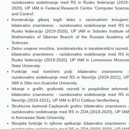
raziskovalno sodelovanje med RS in Rusko federacijo (2019-
2020), UP IAM in Federal Research Centre 'Computer Science
and Control'.
Konstrukcija gibanj togih teles z racionalnimi krivujami:
bilateralno znanstveno - raziskovalno sodelovanje med RS in
Rusko federacijo (2019-2020), UP IAM in Sobolev Institute of
Mathematics of Siberian Branch of the Russian Academy of
Sciences.
Delno urejene množice, kombinatorika in karakteristični razredi:
bilateralno znanstveno - raziskovalno sodelovanje med RS in
Rusko federacijo (2019-2020), UP IAM in Lomonosov Moscow
State University.
Funkcije nad končnimi polji: bilateralno znanstveno -
raziskovalno sodelovanje med RS in Nemčijo (2019-2021), UP
IAM in Otto-von-Guericke University.
Iskanje v grafih, grafovski razredi in posplošitve tetivnosti:
bilateralno znanstveno - raziskovalno sodelovanje med RS in
Nemčijo (2019-2021), UP IAM in BTU Cottbus-Senftenberg.
Strukturne lastnosti Cayleyevih grafov: bilateralno znanstveno -
raziskovalno sodelovanje med RS in ZDA (2018-2020), UP IAM
in Kennesaw State University.
Nivojske funkcije in njihove aplikacije: bilateralno znanstveno -