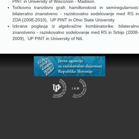
PINT in University of Wisconsin - Madison.
Točkovno tranzitivni grafi: hamiltonskost in semiregularnost:
bilateralno znanstveno - raziskovalno sodelovanje med RS in
ZDA (2008-2010), UP PINT in Ohio State University.
Izbrana poglavja iz algebraične kombinatorike: bilateralno
znanstveno - raziskovalno sodelovanje med RS in Srbijo (2008-
2009), UP PINT in University of Niš.