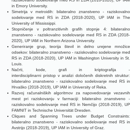
raziskovalno sodelovanje med RS in ZDA (2018-2020), UP IAM
in Emory University.
Simetrija v metroidih: bilateralno znanstveno - raziskovalno
sodelovanje med RS in ZDA (2018-2020), UP IAM in The
University of Mississippi.
Stopničenje v poltranzitivnih grafih stopnje 4: bilateralno
znanstveno - raziskovalno sodelovanje med RS in ZDA (2018-
2020), UP IAM in Northern Arizona University.
Generiranje grup, teorija števil in delno urejene množice
odsekov: bilateralno znanstveno - raziskovalno sodelovanje med
RS in ZDA (2018-2020), UP IAM in Washington University in St.
Louis.
Načrti, kode, grafi in kriptografija -
interdisciplinarni pristop v analizi določenih diskretnih struktur:
bilateralno znanstveno - raziskovalno sodelovanje med RS in
Hrvaško (2018-2019), UP IAM in University of Reka.
Razvoj računalniških algoritmov za napovedovanje vezavnih
mest pri raziskovanju v farmaciji: bilateralno znanstveno -
raziskovalno sodelovanje med RS in Nemčijo (2018-2019), UP
FAMNIT in Technische Universität Dresden.
Cliques and Spanning Trees under Budget Constraints:
bilateralno znanstveno - raziskovalno sodelovanje med RS in
Avstrijo (2018-2019), UP IAM in University of Graz.