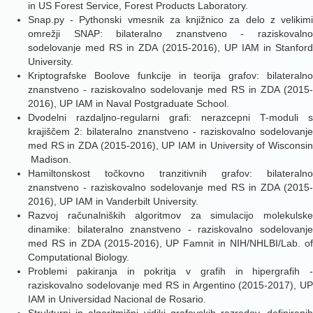
in US Forest Service, Forest Products Laboratory.
Snap.py - Pythonski vmesnik za knjižnico za delo z velikimi
omrežji SNAP: bilateralno znanstveno - raziskovalno
sodelovanje med RS in ZDA (2015-2016), UP IAM in Stanford
University.
Kriptografske Boolove funkcije in teorija grafov: bilateralno
znanstveno - raziskovalno sodelovanje med RS in ZDA (2015-
2016), UP IAM in Naval Postgraduate School.
Dvodelni razdaljno-regularni grafi: nerazcepni T-moduli s
krajiščem 2: bilateralno znanstveno - raziskovalno sodelovanje
med RS in ZDA (2015-2016), UP IAM in University of Wisconsin
­ Madison.
Hamiltonskost točkovno tranzitivnih grafov: bilateralno
znanstveno - raziskovalno sodelovanje med RS in ZDA (2015-
2016), UP IAM in Vanderbilt University.
Razvoj računalniških algoritmov za simulacijo molekulske
dinamike: bilateralno znanstveno - raziskovalno sodelovanje
med RS in ZDA (2015-2016), UP Famnit in NIH/NHLBI/Lab. of
Computational Biology.
Problemi pakiranja in pokritja v grafih in hipergrafih -
raziskovalno sodelovanje med RS in Argentino (2015-2017), UP
IAM in Universidad Nacional de Rosario.