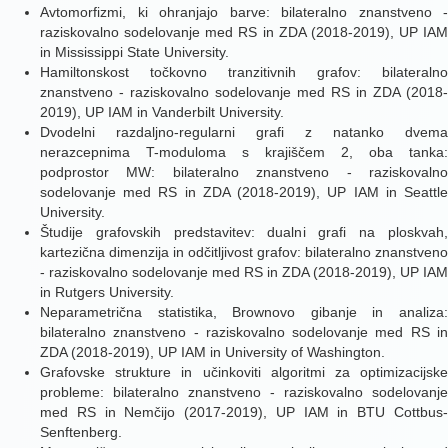
Avtomorfizmi, ki ohranjajo barve: bilateralno znanstveno -
raziskovalno sodelovanje med RS in ZDA (2018-2019), UP IAM
in Mississippi State University.
Hamiltonskost točkovno tranzitivnih grafov: bilateralno
znanstveno - raziskovalno sodelovanje med RS in ZDA (2018-
2019), UP IAM in Vanderbilt University.
Dvodelni razdaljno-regularni grafi z natanko dvema
nerazcepnima T-moduloma s krajiščem 2, oba tanka:
podprostor MW: bilateralno znanstveno - raziskovalno
sodelovanje med RS in ZDA (2018-2019), UP IAM in Seattle
University.
Študije grafovskih predstavitev: dualni grafi na ploskvah,
kartezična dimenzija in odčitljivost grafov: bilateralno znanstveno
- raziskovalno sodelovanje med RS in ZDA (2018-2019), UP IAM
in Rutgers University.
Neparametrična statistika, Brownovo gibanje in analiza:
bilateralno znanstveno - raziskovalno sodelovanje med RS in
ZDA (2018-2019), UP IAM in University of Washington.
Grafovske strukture in učinkoviti algoritmi za optimizacijske
probleme: bilateralno znanstveno - raziskovalno sodelovanje
med RS in Nemčijo (2017-2019), UP IAM in BTU Cottbus-
Senftenberg.