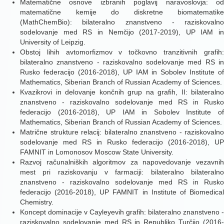
Matematične osnove izbranih poglavij naravoslovja: od
matematične kemije do diskretne biomatematike
(MathChemBio)
:
bilateralno znanstveno - raziskovalno
sodelovanje med RS in Nemčijo (2017-2019), UP IAM in
University of Leipzig.
Obstoj lihih avtomorfizmov v točkovno tranzitivnih grafih:
bilateralno znanstveno - raziskovalno sodelovanje med RS in
Rusko federacijo (2016-2018), UP IAM in Sobolev Institute of
Mathematics, Siberian Branch of Russian Academy of Sciences.
Kvazikrovi in delovanje končnih grup na grafih, II:
bilateralno
znanstveno - raziskovalno sodelovanje med RS in Rusko
federacijo (2016-2018), UP IAM in Sobolev Institute of
Mathematics, Siberian Branch of Russian Academy of Sciences.
Matrične strukture relacij: bilateralno
znanstveno - raziskovalno
sodelovanje med RS in Rusko federacijo (2016-2018), UP
FAMNIT in Lomonosov Moscow State University.
Razvoj računalniških algoritmov za napovedovanje vezavnih
mest pri raziskovanju v farmaciji: bilateralno
bilateralno
znanstveno - raziskovalno sodelovanje med RS in Rusko
federacijo (2016-2018), UP FAMNIT in Institute of Biomedical
Chemistry.
Koncept dominacije v Cayleyevih grafih
: bilateralno znanstveno -
raziskovalno sodelovanje med RS in Republiko Turčijo (2016-