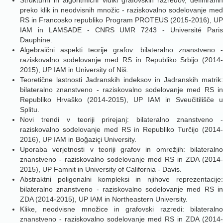
Strukturni in algoritmični vidiki grafovskih razredov, definiranih
preko klik in neodvisnih množic
- raziskovalno sodelovanje med
RS in
Francosko republiko Program PROTEUS
(2015-2016), U
IAM in
LAMSADE - CNRS UMR 7243 - Université Pari
Dauphine
.
Algebraični aspekti teorije grafov: bilateralno znanstveno -
raziskovalno sodelovanje med RS in Republiko Srbijo (2014-
2015), UP IAM in University of Niš.
Teoretične lastnosti Jadranskih indeksov in Jadranskih matrik:
bilateralno znanstveno - raziskovalno sodelovanje med RS in
Republiko Hrvaško (2014-2015), UP IAM in Sveučitilišče u
Splitu.
Novi trendi v teoriji prirejanj: bilateralno znanstveno -
raziskovalno sodelovanje med RS in Republiko Turčijo (2014-
2016), UP IAM in Boğaziçi University.
Uporaba verjetnosti v teoriji grafov in omrežjih: bilateralno
znanstveno - raziskovalno sodelovanje med RS in ZDA (2014-
2015), UP Famnit in University of California ‐ Davis.
Abstraktni poligonalni kompleksi in njihove reprezentacije:
bilateralno znanstveno - raziskovalno sodelovanje med RS in
ZDA (2014-2015), UP IAM in Northeastern University.
Klike, neodvisne množice in grafovski razredi: bilateralno
znanstveno - raziskovalno sodelovanje med RS in ZDA (2014-