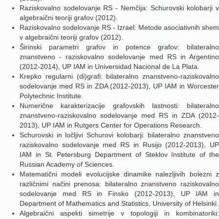
Raziskovalno sodelovanje RS - Nemčija: Schurovski kolobarji v
algebraični teoriji grafov (2012).
Raziskovalno sodelovanje RS - Izrael: Metode asociativnih shem
v algebraični teoriji grafov (2012).
Širinski parametri grafov in potence grafov: bilateralno
znanstveno - raziskovalno sodelovanje med RS in Argentino
(2012-2014), UP IAM in Universidad Nacional de La Plata.
Krepko regularni (di)grafi: bilateralno znanstveno-raziskovalno
sodelovanje med RS in ZDA (2012-2013), UP IAM in Worcester
Polytechnic Institute.
Numerične karakterizacije grafovskih lastnosti: bilateralno
znanstveno-raziskovalno sodelovanje med RS in ZDA (2012-
2013), UP IAM in Rutgers Center for Operations Research.
Schurovski in ločljivi Schurovi kolobarji: bilateralno znanstveno
raziskovalno sodelovanje med RS in Rusijo (2012-2013), UP
IAM in St. Petersburg Department of Steklov Institute of the
Russian Academy of Sciences.
Matematični modeli evolucijske dinamike nalezljivih bolezni z
različnimi načini prenosa: bilateralno znanstveno raziskovalno
sodelovanje med RS in Finsko (2012-2013), UP IAM in
Department of Mathematics and Statistics, University of Helsinki.
Algebraični aspekti simetrije v topologiji in kombinatoriki: