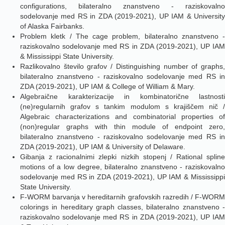
configurations, bilateralno znanstveno - raziskovalno
sodelovanje med RS in ZDA (2019-2021), UP IAM & University
of Alaska Fairbanks.
Problem kletk / The cage problem, bilateralno znanstveno -
raziskovalno sodelovanje med RS in ZDA (2019-2021), UP IAM
& Mississippi State University.
Razlikovalno število grafov / Distinguishing number of graphs,
bilateralno znanstveno - raziskovalno sodelovanje med RS in
ZDA (2019-2021), UP IAM & College of William & Mary.
Algebraične karakterizacije in kombinatorične lastnosti
(ne)regularnih grafov s tankim modulom s krajiščem nič /
Algebraic characterizations and combinatorial properties of
(non)regular graphs with thin module of endpoint zero,
bilateralno znanstveno - raziskovalno sodelovanje med RS in
ZDA (2019-2021), UP IAM & University of Delaware.
Gibanja z racionalnimi zlepki nizkih stopenj / Rational spline
motions of a low degree, bilateralno znanstveno - raziskovalno
sodelovanje med RS in ZDA (2019-2021), UP IAM & Mississippi
State University.
F-WORM barvanja v hereditarnih grafovskih razredih / F-WORM
colorings in hereditary graph classes, bilateralno znanstveno -
raziskovalno sodelovanje med RS in ZDA (2019-2021), UP IAM