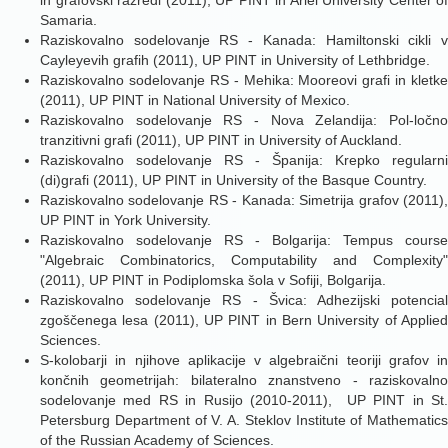
in grafovski razredi (2011), UP PINT in Ariel University Center of
Samaria.
Raziskovalno sodelovanje RS - Kanada: Hamiltonski cikli v
Cayleyevih grafih (2011), UP PINT in University of Lethbridge.
Raziskovalno sodelovanje RS - Mehika: Mooreovi grafi in kletke
(2011), UP PINT in National University of Mexico.
Raziskovalno sodelovanje RS - Nova Zelandija: Pol-ločno
tranzitivni grafi (2011), UP PINT in University of Auckland.
Raziskovalno sodelovanje RS - Španija: Krepko regularni
(di)grafi (2011), UP PINT in University of the Basque Country.
Raziskovalno sodelovanje RS - Kanada: Simetrija grafov (2011),
UP PINT in York University.
Raziskovalno sodelovanje RS - Bolgarija: Tempus course
"Algebraic Combinatorics, Computability and Complexity"
(2011), UP PINT in Podiplomska šola v Sofiji, Bolgarija.
Raziskovalno sodelovanje RS - Švica: Adhezijski potencial
zgoščenega lesa (2011), UP PINT in Bern University of Applied
Sciences.
S-kolobarji in njihove aplikacije v algebraični teoriji grafov in
končnih geometrijah: bilateralno znanstveno - raziskovalno
sodelovanje med RS in Rusijo (2010-2011), UP PINT in St.
Petersburg Department of V. A. Steklov Institute of Mathematics
of the Russian Academy of Sciences.