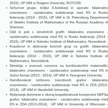
2015), UP IAM in Rutgers University, RUTCOR.
Schurove grupe, ločljivi S-kolobarji in uporabi: bilateralno
znanstveno - raziskovalno sodelovanje med RS in Rusko
federacijo (2014 - 2015), UP IAM in St. Petersburg Department
of Steklov Institute of Mathematics of the Russian Academy of
Sciences.
Cikli in poti v simetričnih grafih: bilateralno znanstveno -
raziskovalno sodelovanje med RS in Rusko federacijo (2014 -
2015), UP IAM in Sobolev Institute of Mathematics, Novosibirsk.
Kvazikrovi in delovanje končnih grup na grafih: bilateralno
znanstveno - raziskovalno sodelovanje med RS in Rusko
federacijo (2014 - 2015), UP IAM in Sobolev Institute of
Mathematics, Novosibirsk.
Simetrija v znanosti osnovna na kombinatorični matematiki:
bilateralno znanstveno - raziskovalno sodelovanje med RS in
Južno Korejo (2013 - 2014), UP IAM in Yeungnam University.
Hamiltonskost točkovno tranzitivnih grafov: bilateralno
znanstveno - raziskovalno sodelovanje med RS in ZDA (2013-
2014), UP IAM in Vanderbilt University.
Reševanje domneve o skoraj kospektralnosti komponent NEPSa
grafov: bilateralno znanstveno - raziskovalno sodelovanje med
RS in ZDA (2013-2014), UP IAM in University of Wisconsin -