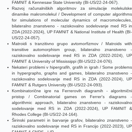
FAMNIT & Kennesaw State University (BI-US/22-24-067).
Razvoj računalniških algoritmov za simulacije molekulske
dinamike makromolekul / Development of computer algorithms
for simulations of molecular dynamics of macromolecules,
bilateralno znanstveno - raziskovalno sodelovanje med RS in
ZDA (2022-2024), UP FAMNIT & National Institute of Health (BI-
US/22-24-057).
Matroidi s tranzitivno grupo avtomorfizmov / Matroids with
transitive automorphism group, bilateralno znanstveno -
raziskovalno sodelovanje med RS in ZDA (2022-2024), UP
FAMNIT & University of Mississippi (BI-US/22-24-076).
Nekateri problemi v hipergrafih, grafih in igrah / Some problems
in hypergraphs, graphs and games, bilateralno znanstveno -
raziskovalno sodelovanje med RS in ZDA (2022-2024), UP
FAMNIT & Rutgers University (BI-US/22-24-093).
Kombinatorične igre na Ferrerovih diagramih - algoritmični
pristop / Combinatorial games on Ferrer's diagrams -
algorithmic approach, bilateralno znanstveno - raziskovalno
sodelovanje med RS in ZDA (2022-2024), UP FAMNIT &
Rhodes College (BI-US/22-24-164).
Širinski parametri in barvanje grafov, bilateralno znanstveno -
raziskovalno sodelovanje med RS in Francijo (2022-2023), UP