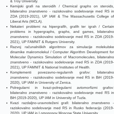
& Troy University.
Kemijski grafi na steroidih / Chemical graphs on steroids,
bilateralno znanstveno - raziskovalno sodelovanje med RS in
ZDA (2019-2021), UP IAM & The Massachusetts College of
Liberal Arts (MCLA).
Nekateri problemi na hipergrafih, grafih ter igrah / Certain
problems in hypergraphs, graphs, and games, bilateralno
znanstveno - raziskovalno sodelovanje med RS in ZDA (2019-
2021), UP FAMNIT & Rutgers University.
Razvoj računalniških algoritmov za simulacije molekulske
dinamike makromolekul / Computer Algorithm Development for
Molecular Dynamics Simulation of Macromolecules, bilateralno
znanstveno - raziskovalno sodelovanje med RS in ZDA (2019-
2021), UP FAMNIT & National Institutes of Health.
Komplementi povezavno-regularnih grafov: bilateralno
znanstveno - raziskovalno sodelovanje med RS in BiH (2019-
2020), UP IAM in University of Zenica.
Polregularni in kvazi-polregularni avtomorfizmi grafov:
bilateralno znanstveno - raziskovalno sodelovanje med RS in
BiH (2019-2020), UP IAM in University of Tuzla.
Kvazi razdaljno-uravnoteženi grafi: bilateralno znanstveno -
raziskovalno sodelovanje med RS in Rusko federacijo (2019-
2020), UP IAM in Lomonosov Moscow State University.