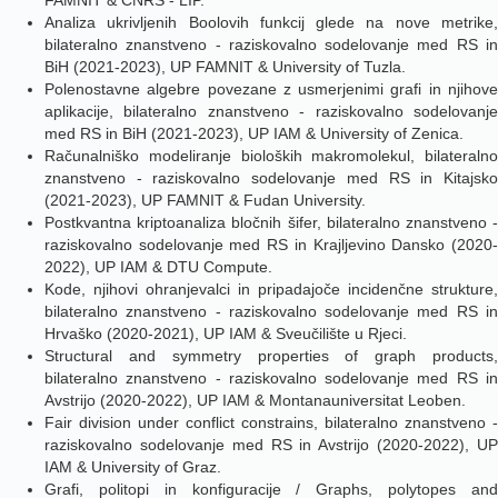
FAMNIT & CNRS - LIP.
Analiza ukrivljenih Boolovih funkcij glede na nove metrike,
bilateralno znanstveno - raziskovalno sodelovanje med RS in
BiH (2021-2023), UP FAMNIT & University of Tuzla.
Polenostavne algebre povezane z usmerjenimi grafi in njihove
aplikacije, bilateralno znanstveno - raziskovalno sodelovanje
med RS in BiH (2021-2023), UP IAM & University of Zenica.
Računalniško modeliranje bioloških makromolekul, bilateralno
znanstveno - raziskovalno sodelovanje med RS in Kitajsko
(2021-2023), UP FAMNIT & Fudan University.
Postkvantna kriptoanaliza bločnih šifer, bilateralno znanstveno -
raziskovalno sodelovanje med RS in Krajljevino Dansko (2020-
2022), UP IAM & DTU Compute.
Kode, njihovi ohranjevalci in pripadajoče incidenčne strukture,
bilateralno znanstveno - raziskovalno sodelovanje med RS in
Hrvaško (2020-2021), UP IAM & Sveučilište u Rjeci.
Structural and symmetry properties of graph products,
bilateralno znanstveno - raziskovalno sodelovanje med RS in
Avstrijo (2020-2022), UP IAM & Montanauniversitat Leoben.
Fair division under conflict constrains, bilateralno znanstveno -
raziskovalno sodelovanje med RS in Avstrijo (2020-2022), UP
IAM & University of Graz.
Grafi, politopi in konfiguracije / Graphs, polytopes and