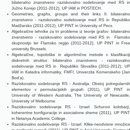
bilateralno znanstveno raziskovalno sodelovanje med RS in
Južno Korejo (2011-2012), UP IAM in POSTECH.
Geometries, graphs, groups and their links II: bilateralno
znanstveno - raziskovalno sodelovanje med RS in Republiko
Madžarsko (2011-2012), UP PINT in University of Pecs.
Algebraične tehnike za tri probleme iz teorije grafov: bilateralno
znanstveno - raziskovalno sodelovanje med RS in Flamsko
skupnostjo ter Flamsko regijo (2011-2012), UP PINT in Free
university Brussels.
Algebraične, topološke in algoritmične metode v klasifikaciji
diskretnih struktur: bilateralno znanstveno - raziskovalno
sodelovanje med RS in Republiko Slovaško (2011-2012), UP
IAM in Katedra informatiky, FMFI, Univerzita Komenskeho (Jan
Bod'a).
Raziskovalno sodelovanje RS - Avstralija: Obstoj polregularnih
elementov v permutacijskih grupah (2011), UP PINT in
University of Western Australia, The University of Newcastle,
University of Melbourne.
Raziskovalno sodelovanje RS - Izrael: Schurovi kolobarji,
koherentne konfiguracije in asociativne sheme (2011), UP PINT
in Netanya Academic College.
Raziskovalno sodelovanje RS - Izrael: Klike-neodvisne množice