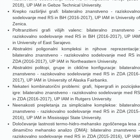
2018), UP IAM in
Gebze Technical University.
Krepko razširljivi grafi: bilateralno znanstveno - raziskovalno
sodelovanje med RS in BiH (2016-2017), UP IAM in University of
Zenica.
Poltranzitivni grafi višjih valenc: bilateralno znanstveno -
raziskovalno sodelovanje med RS in BiH (2016-2017), UP IAM
in University of East Sarajevo.
Abstraktni poligonalni kompleksi in njihove reprezentacije:
bilateralno znanstveno - raziskovalno sodelovanje med RS in
ZDA (2016-2017), UP IAM in Northeastern University.
Abstraktni politopi, grupe in ciklične konfiguracje: bilateralno
znanstveno - raziskovalno sodelovanje med RS in ZDA (2016-
2017), UP IAM in University of Alaska Fairbanks.
Nekateri kombinatorični problemi: grafi, hipergrafi in pozicijske
igre: bilateralno znanstveno - raziskovalno sodelovanje med RS
in ZDA (2016-2017), UP IAM in Rutgers University.
Neenakosti prepletanja za simplicialne komplekse: bilateralno
znanstveno - raziskovalno sodelovanje med RS in ZDA (2015-
2016), UP IAM in Mississippi State University.
Določevanje lastnosti termo-hidro-mehansko zgoščenega lesa z
dinamično mehansko analizo (DMA): bilateralno znanstveno -
raziskovalno sodelovanje med RS in ZDA (2015-2016), UP IAM