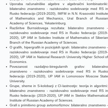
Uporaba računalniške algebre v algebraični kombinatoriki:
bilateralno znanstveno - raziskovalno sodelovanje med RS in
Rusko federacijo (2019-2020), IMFM in N.N. Krasovskii Institute
of Mathematics and Mechanics, Ural Branch of Russian
Academy of Sciences, Yekaterinburg.
Razširitve Burnsidovega rezultata: bilateralno znanstveno -
raziskovalno sodelovanje med RS in Rusko federacijo (2019-
2020), UP IAM in Sobolev Institute of Mathematics of Siberian
Branch of the Russian Academy of Sciences.
O grafih, hipergrafih in pozicijskih igrah: bilateralno znanstveno -
raziskovalno sodelovanje med RS in Rusko federacijo (2019-
2020), UP IAM in National Research University Higher School of
Economics.
Povezanost razdaljno-biregularnih grafov: bilateralno
znanstveno - raziskovalno sodelovanje med RS in Rusko
federacijo (2019-2020), UP IAM in Lomonosov Moscow State
University.
Grupe, sheme in S-kolobarji z CI-lastnostjo: teorija in algoritmi:
bilateralno znanstveno - raziskovalno sodelovanje med RS in
Rusko federacijo (2019-2020), UP IAM in Steklov Mathematical
Institute of Russian Academy of Sciences.
Grafi s primitivno group avtomorfizmov: bilateralno znanstveno -