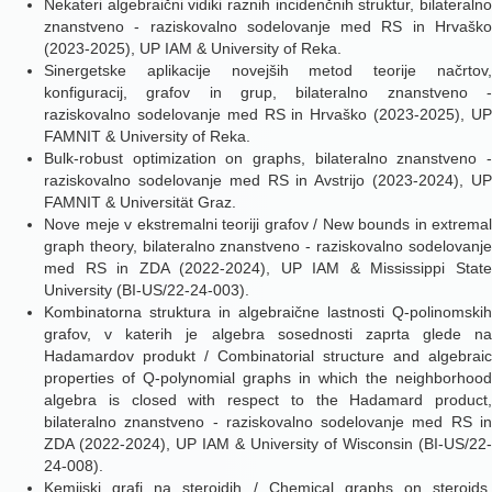
Nekateri algebraični vidiki raznih incidenčnih struktur, bilateralno
znanstveno - raziskovalno sodelovanje med RS in Hrvaško
(2023-2025), UP IAM & University of Reka.
Sinergetske aplikacije novejših metod teorije načrtov,
konfiguracij, grafov in grup, bilateralno znanstveno -
raziskovalno sodelovanje med RS in Hrvaško (2023-2025), UP
FAMNIT & University of Reka.
Bulk-robust optimization on graphs, bilateralno znanstveno -
raziskovalno sodelovanje med RS in Avstrijo (2023-2024), UP
FAMNIT & Universität Graz.
Nove meje v ekstremalni teoriji grafov / New bounds in extremal
graph theory, bilateralno znanstveno - raziskovalno sodelovanje
med RS in ZDA (2022-2024), UP IAM & Mississippi State
University (BI-US/22-24-003).
Kombinatorna struktura in algebraične lastnosti Q-polinomskih
grafov, v katerih je algebra sosednosti zaprta glede na
Hadamardov produkt / Combinatorial structure and algebraic
properties of Q-polynomial graphs in which the neighborhood
algebra is closed with respect to the Hadamard product,
bilateralno znanstveno - raziskovalno sodelovanje med RS in
ZDA (2022-2024), UP IAM & University of Wisconsin (BI-US/22-
24-008).
Kemijski grafi na steroidih / Chemical graphs on steroids,